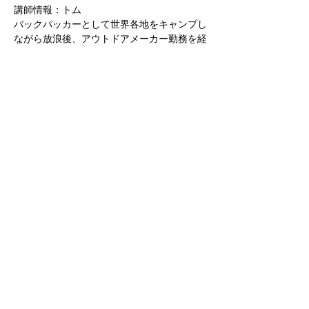
講師情報：トム
バックパッカーとして世界各地をキャンプし
ながら放浪後、アウトドアメーカー勤務を経
て現在はキャンプ場スタッフとして働くアウ
トドアマン。  道具の知識や使い方などアウ
トドアの基本的なことから、オススメのキャ
ンプ場やショップ情報、業界の裏話まで色々
お話しながら焚き火を囲みましょう。  外で
楽しむコーヒーとお酒は格別です♪
当日スケジュール：
さらに表示
このイベントをシェア