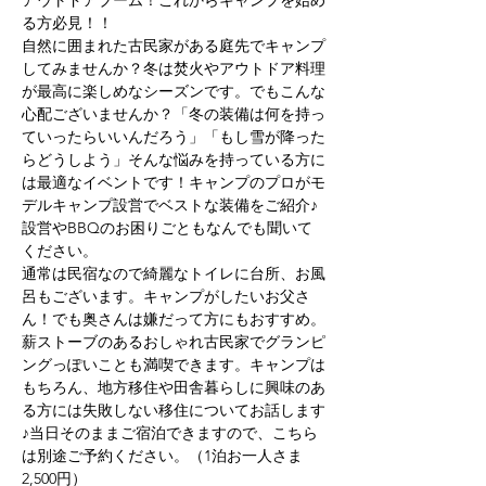
アウトドアブーム！これからキャンプを始め
る方必見！！
自然に囲まれた古民家がある庭先でキャンプ
してみませんか？冬は焚火やアウトドア料理
が最高に楽しめなシーズンです。でもこんな
心配ございませんか？「冬の装備は何を持っ
ていったらいいんだろう」「もし雪が降った
らどうしよう」そんな悩みを持っている方に
は最適なイベントです！キャンプのプロがモ
デルキャンプ設営でベストな装備をご紹介♪
設営やBBQのお困りごともなんでも聞いて
ください。
通常は民宿なので綺麗なトイレに台所、お風
呂もございます。キャンプがしたいお父さ
ん！でも奥さんは嫌だって方にもおすすめ。
薪ストーブのあるおしゃれ古民家でグランピ
ングっぽいことも満喫できます。キャンプは
もちろん、地方移住や田舎暮らしに興味のあ
る方には失敗しない移住についてお話します
♪当日そのままご宿泊できますので、こちら
は別途ご予約ください。（1泊お一人さま
2,500円）